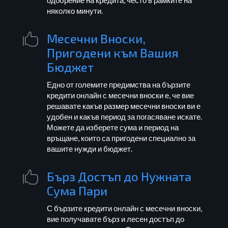
одобрение на кредита, често в рамките на
няколко минути.
Месечни Вноски,

Пригодени към Вашия
Бюджет
Едно от големите предимства на бързите
кредити онлайн с месечни вноски е, че вие
решавате какъв размер месечни вноски ви е
удобен и какъв период за погасяване искате.
Можете да изберете сума и период на
връщане, които са пригодени специално за
вашите нужди и бюджет.
Бърз Достъп до Нужната

Сума Пари
С бързите кредити онлайн с месечни вноски,
вие получавате бърз и лесен достъп до