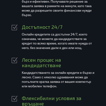
бърз и ефективен. Получавате решение за
вашата заявка в рамките на минути, като така
може да разрешите своите финансови нужди
бързо.
Достъпност 24/7
Z
Онлайн кредитите са достъпни 24/7, което
означава, че можете да кандидатствате за
кредит по всяко време, когато имате нужда от
него, без значение дали е ден или нощ.
Лесен процес на
Z
кандидатстване
Кандидатстването за онлайн кредити е бързо и
лесно. Само с няколко щраквания може да
попълните кратка заявка от вашия компютър
или мобилен телефон.
Флексибилни условия за
Z
връщане