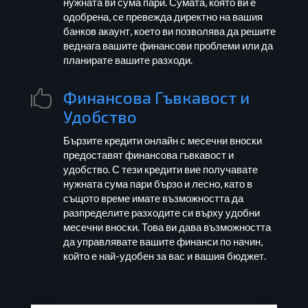
нужната ви сума пари. Сумата, която ви е
одобрена, се превежда директно на вашия
банков акаунт, което ви позволява да решите
веднага вашите финансови проблеми или да
планирате вашите разходи.
Финансова Гъвкавост и

Удобство
Бързите кредити онлайн с месечни вноски
предоставят финансова гъвкавост и
удобство. С тези кредити вие получавате
нужната сума пари бързо и лесно, като в
същото време имате възможността да
разпределите разходите си върху удобни
месечни вноски. Това ви дава възможността
да управлявате вашите финанси по начин,
който е най-удобен за вас и вашия бюджет.